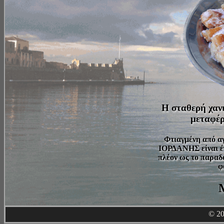
Η σταθερή χαν
μεταφέρε
Φτιαγμένη από αγ
ΙΟΡΔΑΝΗΣ είναι έν
πλέον ως το παραδ
φ
© 20