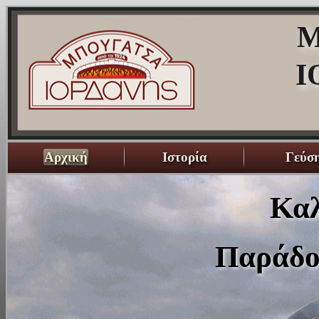
Μ
Ι
Αρχική
Ιστορία
Γεύσ
Καλ
Παράδο